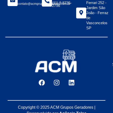
Ferrari 252 -
(11) 9 8735-
contato@acmgruposgeradores.com.br
2756
Jardim São
João - Ferraz
de
Vasconcelos
SP
Copyright © 2025 ACM Grupos Geradores |